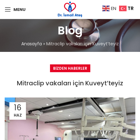
TR
EN
MENU
Blog
Anasayfa
»
Mitraclip vakaları için Kuveyt’teyiz
BIZDEN HABERLER
Mitraclip vakaları için Kuveyt’teyiz
16
HAZ