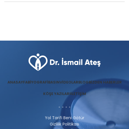
ANASAYFA
BIYOGRAFI
BASIN
VIDEOLAR
BLOG
BIZDEN HABERLER
KÖŞE YAZILARI
İLETIŞIM
Yol Tarifi Beni Götür
Gizlilik Politikası