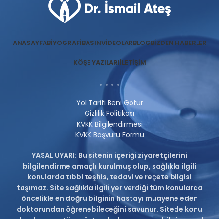
ANASAYFA
BIYOGRAFI
BASIN
VIDEOLAR
BLOG
BIZDEN HABERLER
KÖŞE YAZILARI
İLETIŞIM
Yol Tarifi Beni Götür
Gizlilik Politikası
KVKK Bilgilendirmesi
KVKK Başvuru Formu
YASAL UYARI: Bu sitenin içeriği ziyaretçilerini
bilgilendirme amaçlı kurulmuş olup, sağlıkla ilgili
konularda tıbbi teşhis, tedavi ve reçete bilgisi
taşımaz. Site sağlıkla ilgili yer verdiği tüm konularda
öncelikle en doğru bilginin hastayı muayene eden
doktorundan öğrenebileceğini savunur. Sitede konu