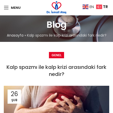
TR
EN
MENU
Blog
Anasayfa
»
Kalp spazmı ile kalp krizi arasındaki fark nedir?
GENEL
Kalp spazmı ile kalp krizi arasındaki fark
nedir?
26
ŞUB